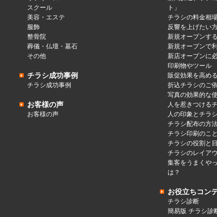
スクール
ト」
美容・エステ
チラシの料金相
服飾
反響を上げたい
整骨院
新規オープンす
葬儀・仏壇・墓石
新規オープンで
その他
新店オープンに
印刷物やツール
チラシ成功事例
販促効果を高め
チラシ成功事例
折込チラシのご
写真の効果的な
お客様の声
人を惹きつける
お客様の声
人の印象とチラ
チラシ配布の方
チラシ印刷のこ
チラシの役割と
チラシのレイア
集客をうまくや
は？
お役立ちコン
チラシ診断
簡易版 チラシ診