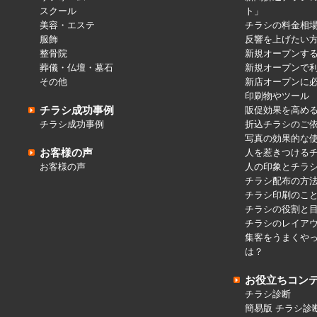
スクール
ト」
美容・エステ
チラシの料金相
服飾
反響を上げたい
整骨院
新規オープンす
葬儀・仏壇・墓石
新規オープンで
その他
新店オープンに
印刷物やツール
チラシ成功事例
販促効果を高め
チラシ成功事例
折込チラシのご
写真の効果的な
お客様の声
人を惹きつける
お客様の声
人の印象とチラ
チラシ配布の方
チラシ印刷のこ
チラシの役割と
チラシのレイア
集客をうまくや
は？
お役立ちコン
チラシ診断
簡易版 チラシ診