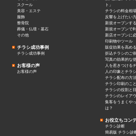
スクール
ト」
美容・エステ
チラシの料金相
服飾
反響を上げたい
整骨院
新規オープンす
葬儀・仏壇・墓石
新規オープンで
その他
新店オープンに
印刷物やツール
チラシ成功事例
販促効果を高め
チラシ成功事例
折込チラシのご
写真の効果的な
お客様の声
人を惹きつける
お客様の声
人の印象とチラ
チラシ配布の方
チラシ印刷のこ
チラシの役割と
チラシのレイア
集客をうまくや
は？
お役立ちコン
チラシ診断
簡易版 チラシ診