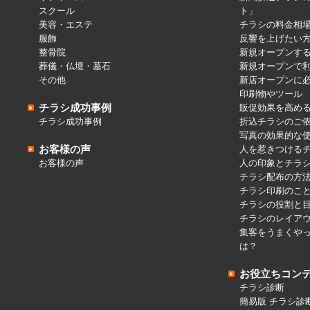
スクール
ト」
美容・エステ
チラシの料金相
服飾
反響を上げたい
整骨院
新規オープンす
葬儀・仏壇・墓石
新規オープンで
その他
新店オープンに
印刷物やツール
チラシ成功事例
販促効果を高め
チラシ成功事例
折込チラシのご
写真の効果的な
お客様の声
人を惹きつける
お客様の声
人の印象とチラ
チラシ配布の方
チラシ印刷のこ
チラシの役割と
チラシのレイア
集客をうまくや
は？
お役立ちコン
チラシ診断
簡易版 チラシ診