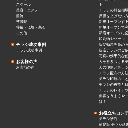
スクール
ト」
美容・エステ
チラシの料金相
服飾
反響を上げたい
整骨院
新規オープンす
葬儀・仏壇・墓石
新規オープンで
その他
新店オープンに
印刷物やツール
チラシ成功事例
販促効果を高め
チラシ成功事例
折込チラシのご
写真の効果的な
お客様の声
人を惹きつける
お客様の声
人の印象とチラ
チラシ配布の方
チラシ印刷のこ
チラシの役割と
チラシのレイア
集客をうまくや
は？
お役立ちコン
チラシ診断
簡易版 チラシ診