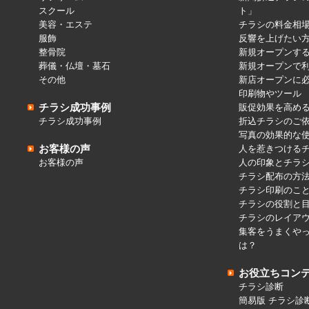
スクール
ト」
美容・エステ
チラシの料金相
服飾
反響を上げたい
整骨院
新規オープンす
葬儀・仏壇・墓石
新規オープンで
その他
新店オープンに
印刷物やツール
チラシ成功事例
販促効果を高め
チラシ成功事例
折込チラシのご
写真の効果的な
お客様の声
人を惹きつける
お客様の声
人の印象とチラ
チラシ配布の方
チラシ印刷のこ
チラシの役割と
チラシのレイア
集客をうまくや
は？
お役立ちコン
チラシ診断
簡易版 チラシ診