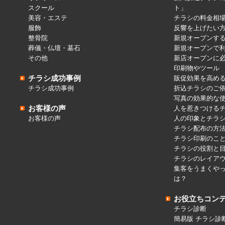
スクール
ト」
美容・エステ
チラシの料金相
服飾
反響を上げたい
整骨院
新規オープンす
葬儀・仏壇・墓石
新規オープンで
その他
新店オープンに
印刷物やツール
チラシ成功事例
販促効果を高め
チラシ成功事例
折込チラシのご
写真の効果的な
お客様の声
人を惹きつける
お客様の声
人の印象とチラ
チラシ配布の方
チラシ印刷のこ
チラシの役割と
チラシのレイア
集客をうまくや
は？
お役立ちコン
チラシ診断
簡易版 チラシ診