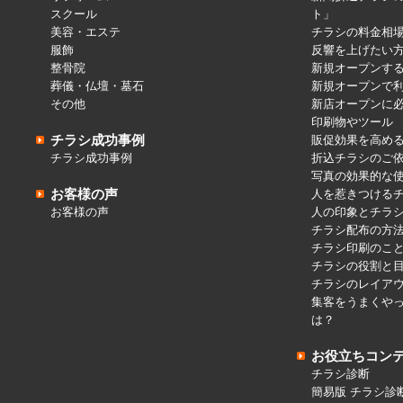
スクール
ト」
美容・エステ
チラシの料金相
服飾
反響を上げたい
整骨院
新規オープンす
葬儀・仏壇・墓石
新規オープンで
その他
新店オープンに
印刷物やツール
チラシ成功事例
販促効果を高め
チラシ成功事例
折込チラシのご
写真の効果的な
お客様の声
人を惹きつける
お客様の声
人の印象とチラ
チラシ配布の方
チラシ印刷のこ
チラシの役割と
チラシのレイア
集客をうまくや
は？
お役立ちコン
チラシ診断
簡易版 チラシ診