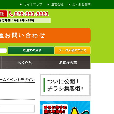
サイトマップ
運営会社
よくある質問
種お問い合わせ
2024.08.23
2024.08.16
2024.08.09
2024.08.02
2024.07.26
2024.07.19
2024.07.12
2024.07.05
2024.06.28
リフォーム会社のチラシ
リフォーム会社の懸垂幕
リフォーム会社の火災保険申請チラシ
古美術買取店のチラシ
仕出し店の折込チラシ
調理師専門学校のオープンキャンパス告知チラシ
製菓専門学校のオープンキャンパス告知チラシ
リフォーム会社様のチラシ
塾のオープンチラシ
ームイベントデザイン
ついに公開！
チラシ集客術!!
市