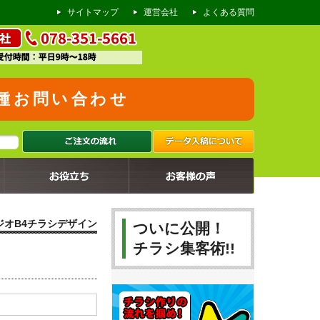
サイトマップ
運営会社
よくある質問
種お問い合わせ
2024.08.23
2024.08.16
2024.08.09
2024.08.02
2024.07.26
2024.07.19
2024.07.12
2024.07.05
2024.06.28
リフォーム会社のチラシ
リフォーム会社の懸垂幕
リフォーム会社の火災保険申請チラシ
古美術買取店のチラシ
仕出し店の折込チラシ
調理師専門学校のオープンキャンパス告知チラシ
製菓専門学校のオープンキャンパス告知チラシ
リフォーム会社様のチラシ
塾のオープンチラシ
ジオB4チラシデザイン
ついに公開！
チラシ集客術!!