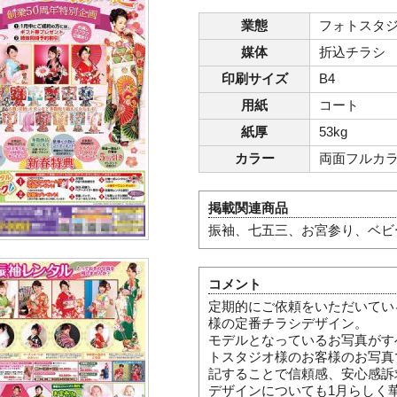
業態
フォトスタ
媒体
折込チラシ
印刷サイズ
B4
用紙
コート
紙厚
53kg
カラー
両面フルカ
掲載関連商品
振袖、七五三、お宮参り、ベビ
コメント
定期的にご依頼をいただいてい
様の定番チラシデザイン。
モデルとなっているお写真がす
トスタジオ様のお客様のお写真
記することで信頼感、安心感訴
デザインについても1月らしく