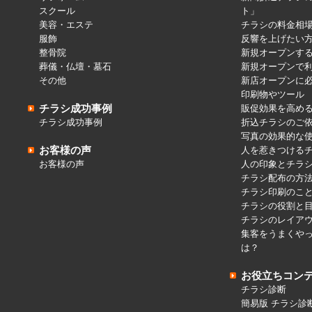
スクール
ト」
美容・エステ
チラシの料金相
服飾
反響を上げたい
整骨院
新規オープンす
葬儀・仏壇・墓石
新規オープンで
その他
新店オープンに
印刷物やツール
チラシ成功事例
販促効果を高め
チラシ成功事例
折込チラシのご
写真の効果的な
お客様の声
人を惹きつける
お客様の声
人の印象とチラ
チラシ配布の方
チラシ印刷のこ
チラシの役割と
チラシのレイア
集客をうまくや
は？
お役立ちコン
チラシ診断
簡易版 チラシ診