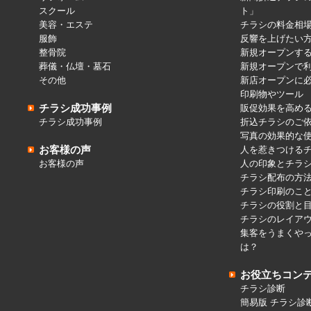
スクール
ト」
美容・エステ
チラシの料金相
服飾
反響を上げたい
整骨院
新規オープンす
葬儀・仏壇・墓石
新規オープンで
その他
新店オープンに
印刷物やツール
チラシ成功事例
販促効果を高め
チラシ成功事例
折込チラシのご
写真の効果的な
お客様の声
人を惹きつける
お客様の声
人の印象とチラ
チラシ配布の方
チラシ印刷のこ
チラシの役割と
チラシのレイア
集客をうまくや
は？
お役立ちコン
チラシ診断
簡易版 チラシ診