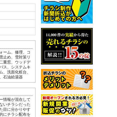
ォーム、修理、コ
雪止め、雪対策リ
二重窓、ウッドデ
バス、システムキ
ム、洗面化粧台、
、石油給湯器
ー情報が混在して
ないチラシだった
た目に分かりやす
的にチラシ配布を