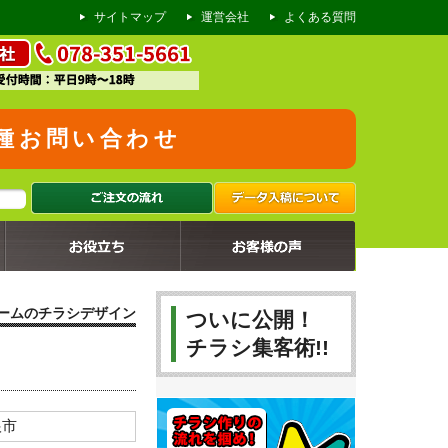
サイトマップ
運営会社
よくある質問
種お問い合わせ
2024.08.23
2024.08.16
2024.08.09
2024.08.02
2024.07.26
2024.07.19
2024.07.12
2024.07.05
2024.06.28
リフォーム会社のチラシ
リフォーム会社の懸垂幕
リフォーム会社の火災保険申請チラシ
古美術買取店のチラシ
仕出し店の折込チラシ
調理師専門学校のオープンキャンパス告知チラシ
製菓専門学校のオープンキャンパス告知チラシ
リフォーム会社様のチラシ
塾のオープンチラシ
ームのチラシデザイン
ついに公開！
チラシ集客術!!
根市