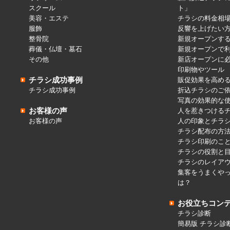
スクール
ト」
美容・エステ
チラシの料金相
服飾
反響を上げたい
整骨院
新規オープンす
葬儀・仏壇・墓石
新規オープンで
その他
新店オープンに
印刷物やツール
チラシ成功事例
販促効果を高め
チラシ成功事例
折込チラシのご
写真の効果的な
お客様の声
人を惹きつける
お客様の声
人の印象とチラ
チラシ配布の方
チラシ印刷のこ
チラシの役割と
チラシのレイア
集客をうまくや
は？
お役立ちコン
チラシ診断
簡易版 チラシ診