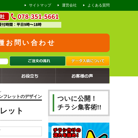
サイトマップ
運営会社
よくある質問
種お問い合わせ
2024.08.23
2024.08.16
2024.08.09
2024.08.02
2024.07.26
2024.07.19
2024.07.12
2024.07.05
2024.06.28
リフォーム会社のチラシ
リフォーム会社の懸垂幕
リフォーム会社の火災保険申請チラシ
古美術買取店のチラシ
仕出し店の折込チラシ
調理師専門学校のオープンキャンパス告知チラシ
製菓専門学校のオープンキャンパス告知チラシ
リフォーム会社様のチラシ
塾のオープンチラシ
ン
ンフレットのデザイン
ついに公開！
チラシ集客術!!
レット
市