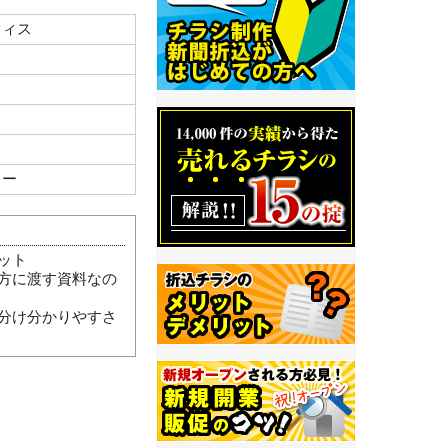
フィス
ト
ト
ラー
ット
方に渡す資料なの
分け分かりやすさ