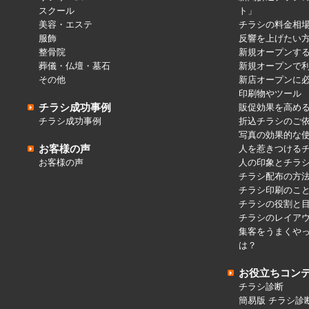
スクール
ト」
美容・エステ
チラシの料金相
服飾
反響を上げたい
整骨院
新規オープンす
葬儀・仏壇・墓石
新規オープンで
その他
新店オープンに
印刷物やツール
チラシ成功事例
販促効果を高め
チラシ成功事例
折込チラシのご
写真の効果的な
お客様の声
人を惹きつける
お客様の声
人の印象とチラ
チラシ配布の方
チラシ印刷のこ
チラシの役割と
チラシのレイア
集客をうまくや
は？
お役立ちコン
チラシ診断
簡易版 チラシ診