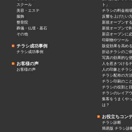
スクール
ト」
美容・エステ
チラシの料金相
服飾
反響を上げたい
整骨院
新規オープンす
葬儀・仏壇・墓石
新規オープンで
その他
新店オープンに
印刷物やツール
チラシ成功事例
販促効果を高め
チラシ成功事例
折込チラシのご
写真の効果的な
お客様の声
人を惹きつける
お客様の声
人の印象とチラ
チラシ配布の方
チラシ印刷のこ
チラシの役割と
チラシのレイア
集客をうまくや
は？
お役立ちコン
チラシ診断
簡易版 チラシ診