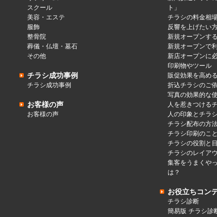
スクール
ト」
美容・エステ
チラシの料金相
服飾
反響を上げたい
整骨院
新規オープンす
葬儀・仏壇・墓石
新規オープンで
その他
新店オープンに
印刷物やツール
チラシ成功事例
販促効果を高め
チラシ成功事例
折込チラシのご
写真の効果的な
お客様の声
人を惹きつける
お客様の声
人の印象とチラ
チラシ配布の方
チラシ印刷のこ
チラシの役割と
チラシのレイア
集客をうまくや
は？
お役立ちコン
チラシ診断
簡易版 チラシ診