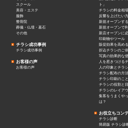
スクール
ト」
美容・エステ
チラシの料金相
服飾
反響を上げたい
整骨院
新規オープンす
葬儀・仏壇・墓石
新規オープンで
その他
新店オープンに
印刷物やツール
チラシ成功事例
販促効果を高め
チラシ成功事例
折込チラシのご
写真の効果的な
お客様の声
人を惹きつける
お客様の声
人の印象とチラ
チラシ配布の方
チラシ印刷のこ
チラシの役割と
チラシのレイア
集客をうまくや
は？
お役立ちコン
チラシ診断
簡易版 チラシ診