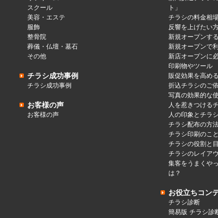
スクール
ト」
美容・エステ
チラシの料金相
服飾
反響を上げたい
整骨院
新規オープンす
葬儀・仏壇・墓石
新規オープンで
その他
新店オープンに
印刷物やツール
チラシ成功事例
販促効果を高め
チラシ成功事例
折込チラシのご
写真の効果的な
お客様の声
人を惹きつける
お客様の声
人の印象とチラ
チラシ配布の方
チラシ印刷のこ
チラシの役割と
チラシのレイア
集客をうまくや
は？
お役立ちコン
チラシ診断
簡易版 チラシ診