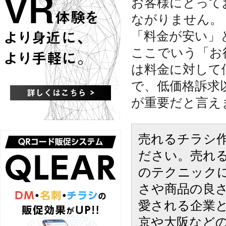
お客様にとって
ながりません。
「料金が安い」
ここでいう「お
は料金に対して
で、低価格訴求
が重要だと言え
売れるチラシ
ださい。売れ
のテクニック
さや商品の良
愛される企業
京や大阪など